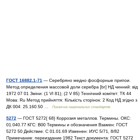
ГОСТ 16882.1-71
— Серебряно медно фосфорные припои.
Метод определения массовой доли серебра [br] НД чинний: від
1972 07 01 Зміни: (1 VI 81); (2 V 85) Технічний комітет: ТК 44
Мова: Ru Метод прийняття: Кількість сторінок: 2 Код НД згідно з
ДК 004: 25.160.50 …
Покажчик національних стандартів
5272
— ГОСТ 5272{ 68} Коррозия металлов. Термины. ОКС:
01.040.77 КГС: В00 Термины и обозначения Взамен: ГОСТ
5272 50 Действие: С 01.01.69 Изменен: ИУС 5/71, 8/82
Примечание: переиздание 1982 Текст документа: ГОСТ 5272