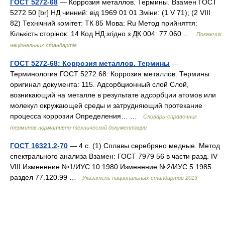
ГОСТ 5272-68
— Коррозия металлов. Термины. Взамен ГОСТ
5272 50 [br] НД чинний: від 1969 01 01 Зміни: (1 V 71); (2 VIII
82) Технічний комітет: ТК 85 Мова: Ru Метод прийняття:
Кількість сторінок: 14 Код НД згідно з ДК 004: 77.060 …
Покажчик
національних стандартів
ГОСТ 5272-68: Коррозия металлов. Термины
—
Терминология ГОСТ 5272 68: Коррозия металлов. Термины
оригинал документа: 115. Адсорбционный слой Слой,
возникающий на металле в результате адсорбции атомов или
молекул окружающей среды и затрудняющий протекание
процесса коррозии Определения… …
Словарь-справочник
терминов нормативно-технической документации
ГОСТ 16321.2-70
— 4 с. (1) Сплавы серебряно медные. Метод
спектрального анализа Взамен: ГОСТ 7979 56 в части разд. IV
VIII Изменение №1/ИУС 10 1980 Изменение №2/ИУС 5 1985
раздел 77.120.99 …
Указатель национальных стандартов 2013