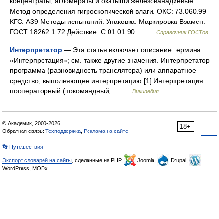
концентраты, агломераты и окатыши железованадиевые.
Метод определения гигроскопической влаги. ОКС: 73.060.99
КГС: А39 Методы испытаний. Упаковка. Маркировка Взамен:
ГОСТ 18262.1 72 Действие: С 01.01.90… …
Справочник ГОСТов
Интерпретатор
— Эта статья включает описание термина
«Интерпретация»; см. также другие значения. Интерпретатор
программа (разновидность транслятора) или аппаратное
средство, выполняющее интерпретацию.[1] Интерпретация
пооператорный (покомандный,… …
Википедия
© Академик, 2000-2026
18+
Обратная связь:
Техподдержка
,
Реклама на сайте
👣 Путешествия
Экспорт словарей на сайты
, сделанные на PHP,
Joomla,
Drupal,
WordPress, MODx.